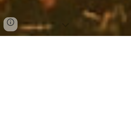
PRENOTA ORA
Sul golfo del Tigullio, luce splende,
Dove l’acqua bacia il ciel sereno.
La casetta rosa, dolce e ammenda,
A Sant’Andrea, gioiello mite e pieno.